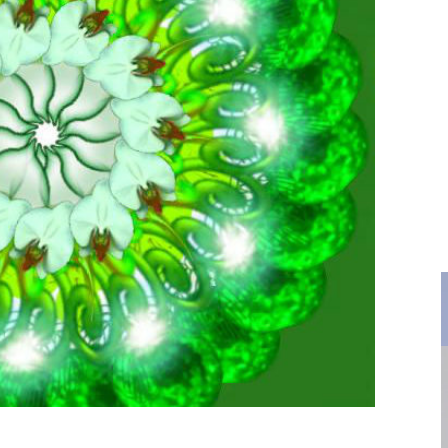
терна в этом отношении работа непосредственно с
то практикуемая медитация очищения сознания
 с просмотром всего, что случайным образом всплы
практикующего, перед его внутренним взором, и
чивого, не втянутого эмоционально созерцания
ыслей. В результате такого наблюдения за содерж
начала очищения сознания от актуальных влияний 
от глубоких конфликтов, неврозов, негативного оп
, влияющего на жизнь человека.
и она практикуется на том этапе, когда у человека уже е
сле этого он должен перебрать все стимулы, под дейст
тельно из своей жизни те из них, что не способствуют е
ать спонтанно смотреть телевизор, читать ненужные кн
юдьми из своего окружения и т.д. Конечно, это очень
будем их дополнять на нашем сайте. Изучайте этот мир
АПОЛНИТЕ ФОРМУ ДЛЯ ЗАПИСИ НА СЕАНС: