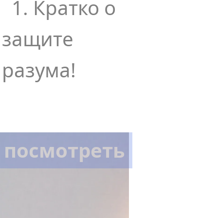
1. Кратко о
защите
вает
разума!
имым
и
ыта и
сть
вие
посмотреть
го
иги,