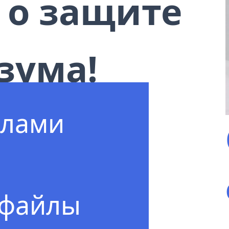
 о защите
зума!
нно
йлами
мся
ию
 файлы