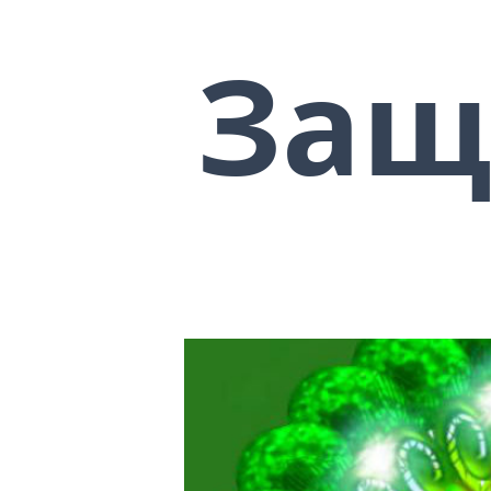
Мы постоянно подвергаемся воздейств
пытаются воздействовать на сферу мот
Защ
направлен фокус внимания человека. Э
обычной жизнью, мало отвлекаясь на д
только он начинает практиковать те ил
с тем, что многообразие сил и сигнал
внимание. И приходится пользоваться
изолировать свой разум от многочисле
магических по характеру традициях п
от воздействия пространства, как со
вокруг физического тела адепта. Если 
либо о вычерчивании вокруг человека
заговоренного круга, и заканчивая с
фигурами, которые не позволяют пост
находится адепт, и тем самым отсека
энергетических воздействий на его ра
тишиной защиты и тем, что происходит
спокойном состоянии он может провод