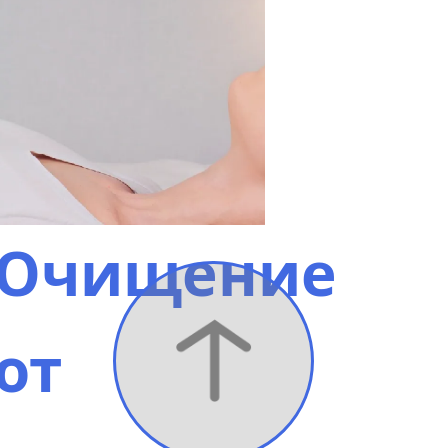
Очищение
от