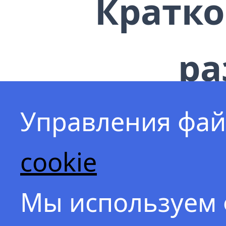
Кратко
ра
Мы постоя
Управления фа
подвергае
cookie
воздейств
Мы используем