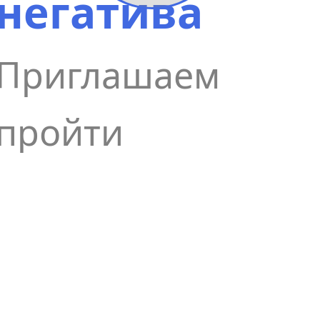
негатива
Приглашаем
пройти
сеансы
осятся к
очищения
х и
от
е являются