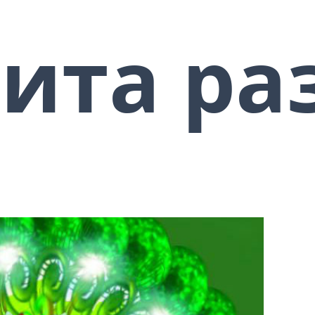
ию множественных факторов, которые, так или иначе,
ивации, на принятие решений, на то, куда именно будет
ита ра
то в меньшей степени заметно тогда, когда человек жив
уховные поиски или на развитие своей личности. Однако
и иные практики духовного развития, как тут же сталкив
ов внешнего мира постоянно пытаются заполучить его
 различными средствами для того, чтобы защитить или
нных и многоэтажных воздействий. Как правило, в
рименяют такие специфические средства изоляции своб
здание вибрационных интерферированных зон пространс
этот сложный термин объяснить более просто, то речь и
 специальных магических фигур, начиная от обычного
ложными геометрическими системами, звездами и другим
оронним вибрациям проникать в пространство, в котор
ют целую большую группу постоянно действующих внешн
зум. Адепт получает возможность заметить разницу меж
 с ним ежедневно, и действовать соответственно. В
ить опыты, делать упражнения на освобождение разум