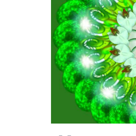
перестройку сознания и т.д.
Для восточных учений, более харак
содержимым сознания адепта. Час
включает в себя тщательную работу
из глубин сознания перед глазами 
спокойного отпускания или ненавяз
появившихся чувств, образов или м
сознания постепенно добиваются с
впечатлений, а затем – и очищения 
прочих элементов бессознательного
Третья группа техник – поведенческая, 
опыт некоторой внутренней тишины. По
которых он подпадает, и удалить созна
росту. Например, и чаще всего, перест
прессу, общаться с разрушительными л
краткий перечень способов защит. Мы 
вместе с нами! ЗАПИСЬ НА СЕАНСЫ З