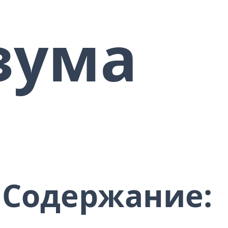
зума
ет
, как
ается
одного
тва
дет
и
ом
Содержание:
их
ду
а и