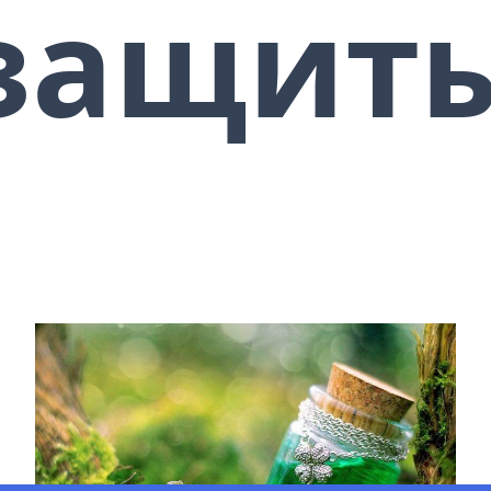
защит
что-то 🔷 Защитить себя от
неприятностей, когда находитесь
вне дома 🔷 Обезопасить себя
физически в путешествии, вне
дома, защититься от человека 🔷
Защитить свою репутацию,
репутацию компании, бизнеса 🔷
“Застраховать” машину от аварий
🔷 Стать неуязвимым перед
клеветой, сплетнями и чужими
злыми намерениями …И МНОГОЕ
ДРУГОЕ!!!
Используйте эту магию мудро
и интуитивно… Вы под
защитой, вы неуязвимы!