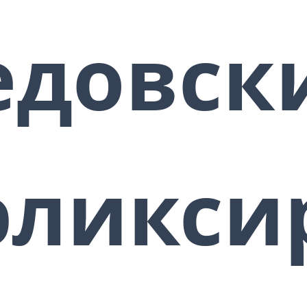
отражает все атаки!!!
ЭНЕРГИЯ ВЕДОВСКОЙ ЭЛИКСИР
едовск
ЗАЩИТЫ ПОМОЖЕТ ВАМ:
🔷 Поставить личную защиту от
негативных энергетических
воздействий, привязок, лярв и
вторжения сущностей в ваше
энергополе 🔷 Поставить защиту
на отношения, деньги, здравие,
эликси
успех (то есть на любую сферу
жизни) 🔷 Поставить защиту на
личные вещи, движимое и
недвижимое имущество от воров
и нанесения ущерба 🔷 Защитить
свои планы от срыва 🔷 Защитить
свои идеи и авторские проекты
от плагиата 🔷 “Застраховать”
деньги, когда их вкладываете во