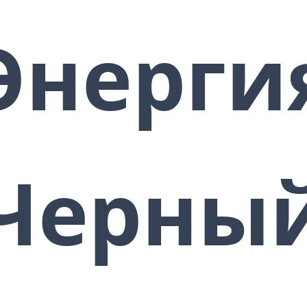
лишены всей своей энергии,
которую они хотели
Энерги
использовать для того, чтобы
ослабить вас… Ваш голос будет
мощным…
Все и каждый, кто захочет
поставить себя над вами,
контролировать вас,
доминировать над вами,
причинить вам вред, получить
Черны
власть над вами, будет вынужден
склониться перед вами.
Магический щит черного огня
окружит ваше тело и защитит вас
от черной магии, негативных
атак, психологических атак
любого рода, проклятий,
негативных энергий, злобных