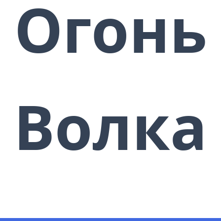
Огонь
мыслей, зависти, обид, сплетен,
интриг, призраков, демонов, всех
сатанинских существ и злых
духов всех видов.
Энергия Черный Огонь Волка
будет АВТОМАТИЧЕСКИ
совершать магические удары.
Волка
Ваше физическое тело, ваша
сила, выносливость и ваши
душевные силы будут
приумножены черным огнем и
укреплены во много раз. Вы
будете инициированы в охотника
и бойца и станете мастером
черного огня…