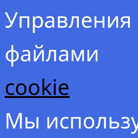
Сияюща
Управления
ГРАЦИ
файлами
cookie
Мы использ