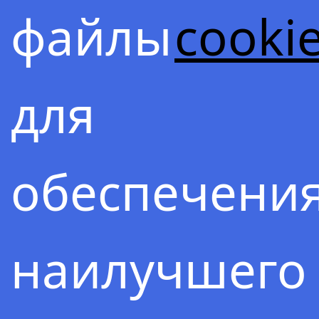
файлы
cooki
для
обеспечени
наилучшего
Содержа