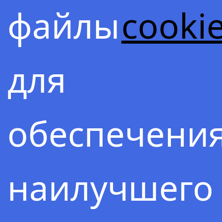
усиливает
файлы
cooki
способност
для
примагничи
обеспечени
получать
наилучшего