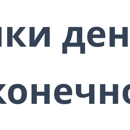
Помогает найти дело, которое
будет приносить и удовольствие,
ки де
радость и доход.
Сочетается с любыми
настройками света.
Передавать можно только с
энергообменом. Передавая
бесплатно, вы сами себе
вредите, да и тому, кому бес
платный сюрприз сделаете
конечн
тоже мало хорошего будет.
Может получиться программа
халявщика.