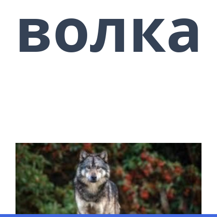
волка
Противники / враги будут
отступать и молчать …
Примечание: Эта система
предназначена только для
персонального использования.