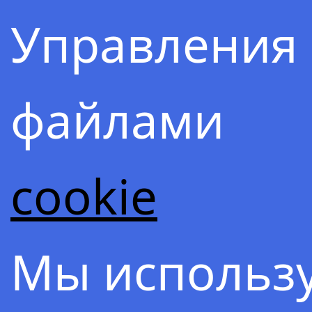
Управления
Содержа
файлами
1.
cookie
Сангвинем
Мы использ
де Магицис