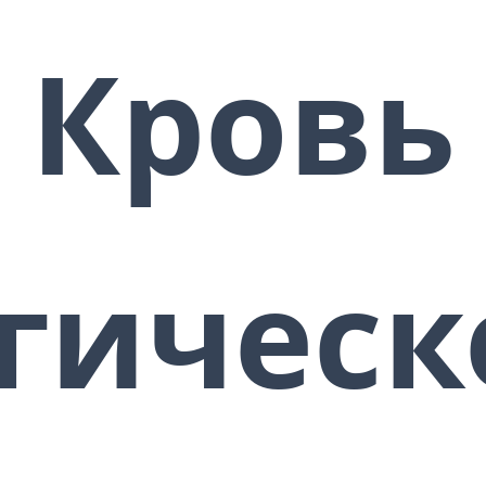
изгоняет черную магию,
негативные атаки, злые
Кровь
намерения, проклятия, демонов,
призраков всех видов и т.д.,
выполняет магические удары.
Кроме того, она прорывается
сквозь блокады, которые
препятствуют вашему
финансовому притоку и
процветанию. Это приносит
гическ
быстрый бизнес / финансовый
успех и огромное увеличение
вашей физической силы,
внутреннюю силу, создает
магнитное притяжение,
мистическую привлекательность,
высокое уважение и признание
других.