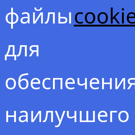
!
файлы
cooki
ЛАВ
СИН
для
ШЕН
обеспечени
…
наилучшего
Магическая