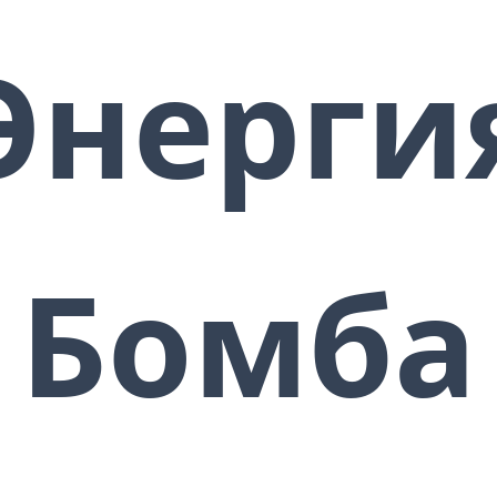
завораживающее сияние окутает
вас и опьяняет, очаровывает и
Энерги
притягивает других.
Мужчины / женщины мира
будут лежать у ваших ног и
ваша уверенность в себе
просто поражает…
Бомба